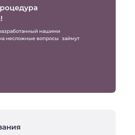
процедура
!
 разработанный нашими
на несложные вопросы займут
зания