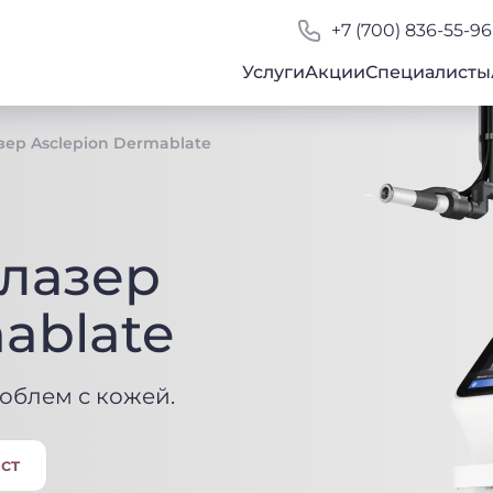
+7 (700) 836-55-96
Услуги
Акции
Специалисты
ер Asclepion Dermablate
лазер
ablate
облем с кожей.
ст