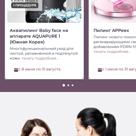
Аквапилинг Baby face на
Пилинг APPeex
аппарате AQUAPURE 1
Пилинг нового покол
(Южная Корея)
регенерирующими св
добавлением PDRN 5
Многофункциональный уход для
Узнать подробнее...
чистой, увлажнённой и подтянутой
кожи.
Узнать подробнее...
с 8 июня по 31 августа
c 1 июня по 31 авг