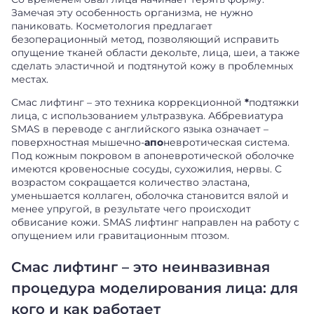
Замечая эту особенность организма, не нужно
паниковать. Косметология предлагает
безоперационный метод, позволяющий исправить
опущение тканей области декольте, лица, шеи, а также
сделать эластичной и подтянутой кожу в проблемных
местах.
Смас лифтинг – это техника коррекционной
*
подтяжки
лица, с использованием ультразвука. Аббревиатура
SMAS в переводе с английского языка означает –
поверхностная мышечно-
апо
невротическая система.
Под кожным покровом в апоневротической оболочке
имеются кровеносные сосуды, сухожилия, нервы. С
возрастом сокращается количество эластана,
уменьшается коллаген, оболочка становится вялой и
менее упругой, в результате чего происходит
обвисание кожи. SMAS лифтинг направлен на работу с
опущением или гравитационным птозом.
Смас лифтинг – это неинвазивная
процедура моделирования лица: для
кого и как работает