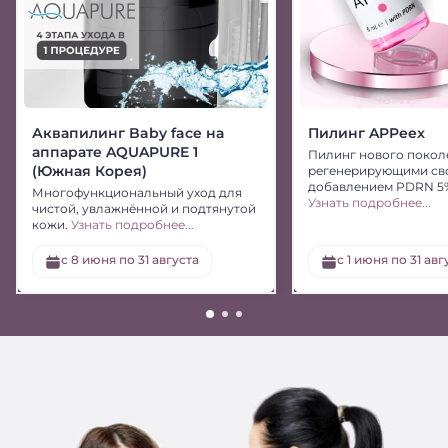
Аквапилинг Baby face на
Пилинг APPeex
аппарате AQUAPURE 1
Пилинг нового покол
(Южная Корея)
регенерирующими св
добавлением PDRN 5
Многофункциональный уход для
Узнать подробнее...
чистой, увлажнённой и подтянутой
кожи.
Узнать подробнее...
с 8 июня по 31 августа
c 1 июня по 31 авг